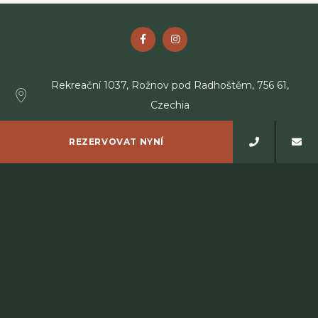
Rekreační 1037, Rožnov pod Radhoštěm, 756 61,
Czechia
Telefon
+420 571 667 600
REZERVOVAT NYNÍ
E-mail
recepce@hotel-energetic.cz
© Copyright Wellness Resort Energetic 2026
Wellness Resort Energetic - 4 hvězdičkový hotel - Rožnov pod
Radhoštěm