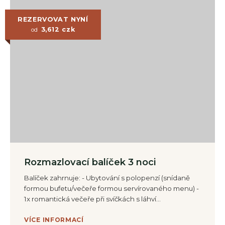
REZERVOVAT NYNÍ
3,612
czk
od
Rozmazlovací balíček 3 noci
Balíček zahrnuje: - Ubytování s polopenzí (snídaně
formou bufetu/večeře formou servírovaného menu) -
1x romantická večeře při svíčkách s láhví…
VÍCE INFORMACÍ