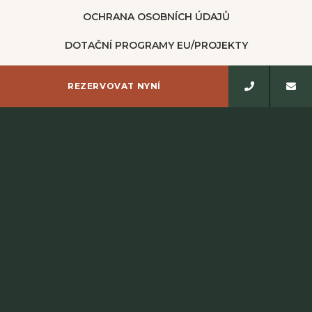
OCHRANA OSOBNÍCH ÚDAJŮ
DOTAČNÍ PROGRAMY EU/PROJEKTY
ZÁSADY POUŽÍVÁNÍ SOUBORŮ COOKIE
REZERVOVAT NYNÍ
MAPA STRÁNEK
CREDITS
Rekreační 1037, Rožnov pod Radhoštěm, 756 61,
Czechia
Telefon
+420 571 667 600
E-mail
recepce@hotel-energetic.cz