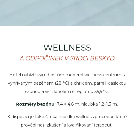
WELLNESS
A ODPOČINEK V SRDCI BESKYD
Hotel nabízí svým hostům moderní wellness centrum s
vyhřívaným bazénem (28 °C) a chrličem, parní i klasickou
saunou a whirlpoolem s teplotou 35,5 °C.
Rozměry bazénu:
7,4 × 4,6 m, hloubka 1,2–1,3 m.
K dispozici je také široká nabídka wellness procedur, které
provádí naši zkušení a kvalifikovaní terapeuti.