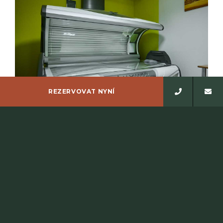
REZERVOVAT NYNÍ
SOLÁRIUM LUXURA X7
Vysoce profesionální a luxusní solárium LUXURA X7 na
Hotelu Energetic. Intuitivní ovládání všech funkcí
letmým dotykem, možnost nechat se…
ČÍST DÁLE