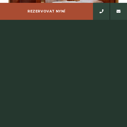
REZERVOVAT NYNÍ
JEDNOLŮŽKOVÝ POKOJ
Hotel disponuje jedenácti jednolůžkovými pokoji, z
toho jeden pokoj má terasu a dva pokoje jsou
bezbariérové, jeden z…
ČÍST DÁLE