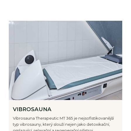
VIBROSAUNA
Vibrosauna Therapeutic MT 365 je nejsofistikovanější
typ vibrosauny, který slouží nejen jako detoxikační,
omlazující, relaxační a regenerační přístroj,…