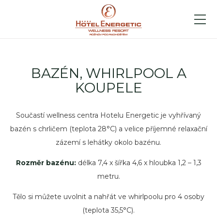
BAZÉN, WHIRLPOOL A
KOUPELE
Součastí wellness centra Hotelu Energetic je vyhřívaný
bazén s chrličem (teplota 28°C) a velice příjemné relaxační
zázemí s lehátky okolo bazénu.
Rozměr bazénu:
délka 7,4 x šířka 4,6 x hloubka 1,2 – 1,3
metru.
Tělo si můžete uvolnit a nahřát ve whirlpoolu pro 4 osoby
(teplota 35,5°C).